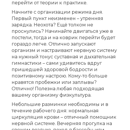
перейти от теории к практике.
Начните с организации режима дня.
Первый пункт неизменен – утренняя
зарядка. Неохота? Ещё толком не
проснулись? Начинайте двигаться уже в
постели, тогда и на коврик перейти будет
гораздо легче. Отлично запускают
организм и настраивают нервную систему
на нужный тонус суставная и дыхательная
гимнастики – сами удивитесь вдруг
пришедшей здоровой бодрости и
позитивному настрою. Кому-то больше
нравятся пробежки или заплывы?
Отлично! Полезна любая подходящая
вашему организму физкультура.
Небольшие разминки необходимы и в
течение рабочего дня: нормальная
циркуляция крови – отличный помощник
нервной системе. Вечерняя прогулка на
свежем воздухе, поход в бассейн или