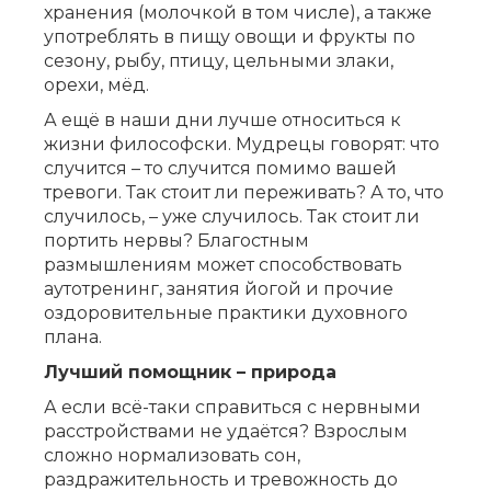
хранения (молочкой в том числе), а также
употреблять в пищу овощи и фрукты по
сезону, рыбу, птицу, цельными злаки,
орехи, мёд.
А ещё в наши дни лучше относиться к
жизни философски. Мудрецы говорят: что
случится – то случится помимо вашей
тревоги. Так стоит ли переживать? А то, что
случилось, – уже случилось. Так стоит ли
портить нервы? Благостным
размышлениям может способствовать
аутотренинг, занятия йогой и прочие
оздоровительные практики духовного
плана.
Лучший помощник – природа
А если всё-таки справиться с нервными
расстройствами не удаётся? Взрослым
сложно нормализовать сон,
раздражительность и тревожность до