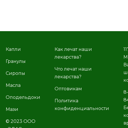
Капли
Как лечат наши
11
лекарства?
М
Гранулы
В
Что лечат наши
ш
Сиропы
лекарства?
к
Масла
Оптовикам
8
Оподельдоки
8
Политика
Б
конфиденциальности
Мази
к
© 2023 ООО
в