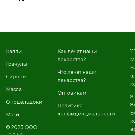
Капли
Как лечат наши
11
лекарства?
М
Гранулы
В
Что лечат наши
ш
Сиропы
лекарства?
к
Масла
Оптовикам
8
Оподельдоки
8
Политика
Б
конфиденциальности
Мази
к
© 2023 ООО
в