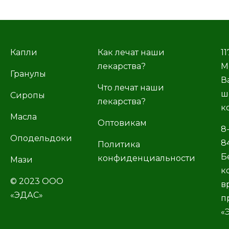
Капли
Как лечат наши
11
лекарства?
М
Гранулы
В
Что лечат наши
ш
Сиропы
лекарства?
к
Масла
Оптовикам
8
Оподельдоки
8
Политика
Б
конфиденциальности
Мази
к
© 2023 ООО
в
«ЭДАС»
п
«