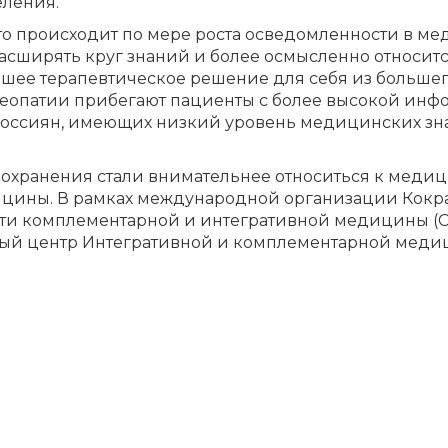
еления.
 это происходит по мере роста осведомленности в м
 расширять круг знаний и более осмысленно относи
ее терапевтическое решение для себя из большего 
опатии прибегают пациенты с более высокой инфо
 россиян, имеющих низкий уровень медицинских зн
охранения стали внимательнее относиться к медиц
цины. В рамках международной организации Кокра
ти комплементарной и интегративной медицины (Coc
й центр Интегративной и комплементарной медицин