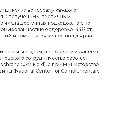
едицинских вопросах у каждого
тся к полученным первичным
числа доступных подходов. Так, по
рмированностью о здоровье (44% от
аний и гомеопатия менее популярна -
инским методам, не входящим ранее в
новского сотрудничества работает
hrane CAM Field), а при Министерстве
ы (National Center for Complementary