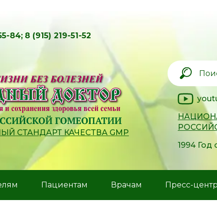
55-84;
8 (915) 219-51-52
yout
НАЦИОН
РОССИЙ
Й СТАНДАРТ КАЧЕСТВА GMP
1994 Год
елям
Пациентам
Врачам
Пресс-цент