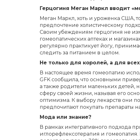
Герцогиня Меган Маркл вводит «м
Меган Маркл, хоть и уроженка США, т
предпочтение холистическому подхо
Своим убеждениям герцогиня не изме
гомеопатических аптеках и магазинах
регулярно практикует йогу, принима
следить за питанием в целом.
Не только для королей, а для всех
В настоящее время гомеопатию испол
GFK сообщила, что основными приве
а также родители маленьких детей, 
сферу своей жизни, называя его осн
оптимизма. К выбору лекарств они по
предпочитают покупать препараты н
Мода или знание?
В рамках интегративного подхода пр
иглорефлексотерапия и гомеопатия. 