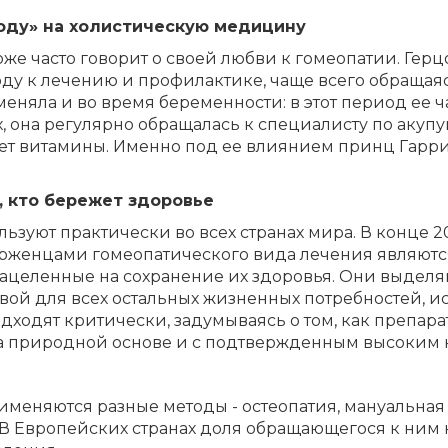
оду» на холистическую медицину
оже часто говорит о своей любви к гомеопатии. Герц
ду к лечению и профилактике, чаще всего обращаяс
няла и во время беременности: в этот период ее ч
, она регулярно обращалась к специалисту по акупу
ет витамины. Именно под ее влиянием принц Гарри
, кто бережет здоровье
ьзуют практически во всех странах мира. В конце 
рженцами гомеопатического вида лечения являютс
нацеленные на сохранение их здоровья. Они выделя
овой для всех остальных жизненных потребностей, и
дходят критически, задумываясь о том, как препара
а природной основе и с подтвержденным высоким 
именяются разные методы - остеопатия, мануальная
В Европейских странах доля обращающегося к ним н