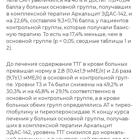
тель САН уве­ли­чил­ся на 40% и до­стиг 11,8+0,84
бал­ла у боль­ных основ­ной груп­пы, по­лу­чав­ших
в ком­плекс­ной те­ра­пии Ар­каль­цит ЭДАС-142, и
на 22,6%, со­став­ляя 9,3+0,76 бал­ла, у па­ци­ен­тов
кон­троль­ной груп­пы, ко­то­рые по­лу­ча­ли ба­зис­
ную те­ра­пию. То есть на 17,4% мень­ше, чем в
основ­ной груп­пе (p < 0,05; сводные таблицы 1 и
2).
До ле­че­ния со­дер­жа­ние ТТГ в кро­ви боль­ных
пре­вы­шал нор­му в 2,8 (10,4±1,9 мМЕ/л) и 2,6 ра­за
(9,7±1,1 мМЕ/л) в основ­ной и кон­троль­ной груп­
пе. Уров­ни Т3 и Т4 бы­ли сни­же­ны на 49,2% и
30,3% и на 45,8% и 29,1% со­от­вет­ствен­но в
основ­ной и кон­троль­ной груп­пе, а в кро­ви
боль­ных обе­их групп опре­де­ля­лись АТ к ти­рео­
гло­бу­ли­ну и ти­ре­о­пе­рок­си­да­зе. К кон­цу кур­са
ле­че­ния у боль­ных основ­ной груп­пы, по­лу­чав­
ших в ком­плекс­ной те­ра­пии Ар­каль­цит
ЭДАС-142, уро­вень ТТГ сни­зил­ся до нор­маль­