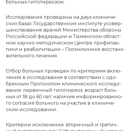
боль­ных ги­по­ти­ре­о­зом.
Ис­сле­до­ва­ния про­ве­де­ны на двух кли­ни­че­
ских ба­зах: Го­су­дар­ствен­ном ин­сти­ту­те усо­вер­
шен­ство­ва­ния вра­чей Ми­ни­стер­ства обо­ро­ны
Рос­сийской фе­де­ра­ции и Тю­мен­ском об­ласт­
ном на­уч­но-ме­то­ди­че­ском Цен­тре про­фи­лак­
ти­ки и ре­а­би­ли­та­ции – По­ли­кли­ни­ке вос­ста­но­
ви­тель­но­го ле­че­ния.
От­бор боль­ных про­ве­ден по кри­те­ри­ям вклю­
че­ния в ис­сле­до­ва­ние в со­от­вет­ствии с одо­
брен­ным Про­то­ко­лом кли­ни­че­ско­го ис­сле­до­
ва­ния: пер­вич­ный ги­по­ти­ре­оз; воз­раст боль­
ных от 18 до 60 лет; на­ли­чие ин­фор­ми­ро­ван­но­
го со­гла­сия боль­но­го на уча­стие в кли­ни­че­
ском ис­сле­до­ва­нии.
Кри­те­рии ис­клю­че­ния: вто­рич­ный и тре­тич­