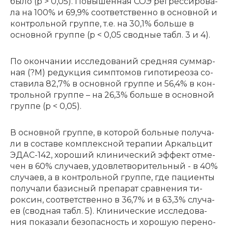
было (p > 0,05). По­вы­шен­ная СОЭ ре­грес­си­ро­ва­
ла на 100% и 69,9% со­от­вет­ствен­но в основ­ной и
кон­троль­ной груп­пе, т.е. на 30,1% боль­ше в
основ­ной груп­пе (p < 0,05 сводные табл. 3 и 4).
По окон­ча­нии ис­сле­до­ва­ний сред­няя сум­мар­
ная (?M) ре­дук­ция симп­то­мов ги­по­ти­рео­за со­
ста­ви­ла 82,7% в основ­ной груп­пе и 56,4% в кон­
троль­ной груп­пе – на 26,3% боль­ше в основ­ной
груп­пе (p < 0,05).
В основ­ной груп­пе, в ко­то­рой боль­ные по­лу­ча­
ли в со­ста­ве ком­плекс­ной те­ра­пии Ар­каль­цит
ЭДАС-142, хо­ро­ший кли­ни­че­ский эф­фект от­ме­
чен в 60% слу­ча­ев, удо­вле­тво­ри­тель­ный - в 40%
слу­ча­ев, а в кон­троль­ной груп­пе, где па­ци­ен­ты
по­лу­ча­ли ба­зис­ный пре­па­рат срав­не­ния ти­
рок­син, со­от­вет­ствен­но в 36,7% и в 63,3% слу­ча­
ев (свод­ная табл. 5). Кли­ни­че­ские ис­сле­до­ва­
ния по­ка­за­ли без­опас­ность и хо­ро­шую пе­ре­но­