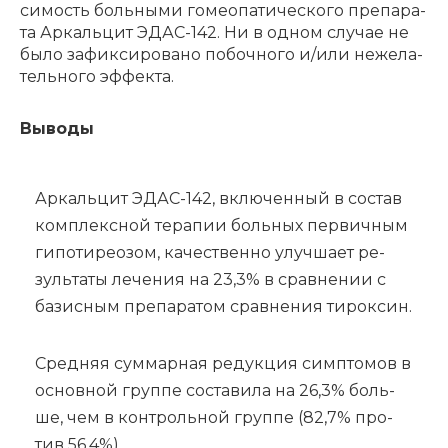
си­мость боль­ны­ми го­мео­па­ти­че­ско­го пре­па­ра­
та Ар­каль­цит ЭДАС-142. Ни в од­ном слу­чае не
бы­ло за­фик­си­ро­ва­но по­боч­но­го и/или не­же­ла­
тель­но­го эф­фек­та.
Вы­во­ды
Ар­каль­цит ЭДАС-142, вклю­чен­ный в со­став
ком­плекс­ной те­ра­пии боль­ных пер­вич­ным
ги­по­ти­ре­о­зом, ка­че­ствен­но улуч­ша­ет ре­
зуль­та­ты ле­че­ния на 23,3% в срав­не­нии с
ба­зис­ным пре­па­ра­том срав­не­ния ти­рок­син.
Сред­няя сум­мар­ная ре­дук­ция симп­то­мов в
основ­ной груп­пе со­ста­ви­ла на 26,3% боль­
ше, чем в кон­троль­ной груп­пе (82,7% про­
тив 56,4%).