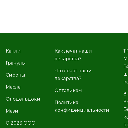
Капли
Как лечат наши
11
лекарства?
М
Гранулы
В
Что лечат наши
ш
Сиропы
лекарства?
к
Масла
Оптовикам
8
Оподельдоки
8
Политика
Б
конфиденциальности
Мази
к
© 2023 ООО
в