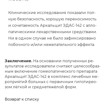
Кли­ни­че­ские ис­сле­до­ва­ния по­ка­за­ли пол­
ную без­опас­ность, хо­ро­шую пе­ре­но­си­мость
и со­че­та­е­мость Ар­каль­цит ЭДАС-142 с ал­ло­
па­ти­че­ски­ми ле­кар­ствен­ны­ми сред­ства­ми.
Ни в од­ном слу­чае не бы­ло за­фик­си­ро­ва­но
по­боч­но­го и/или не­же­ла­тель­но­го эф­фек­та.
За­клю­че­ние.
На осно­ва­ни­и ­по­лу­чен­ных ре­
зуль­та­тов ис­сле­до­ва­те­ли ­счи­та­ют ­це­ле­со­об­раз­
ным в­клю­че­ни­е го­мео­па­ти­че­ско­го ­пре­па­ра­та
Ар­каль­цит ЭДАС-142 в ­ком­плекс ле­чеб­ных ме­
ро­при­я­тий боль­ных с пер­вич­ным ги­по­ти­ре­о­
зом лёг­кой и ­сред­не­тяжёлой ­фор­м.
Возврат к списку