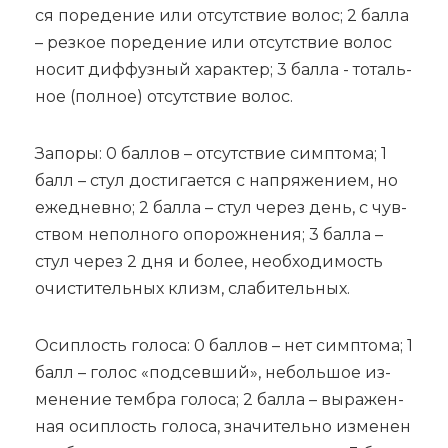
ся по­ре­де­ние или от­сут­ствие во­лос; 2 бал­ла
– рез­кое по­ре­де­ние или от­сут­ствие во­лос
но­сит диф­фуз­ный ха­рак­тер; 3 бал­ла - то­таль­
ное (пол­ное) от­сут­ствие во­лос.
За­по­ры: 0 бал­лов – от­сут­ствие симп­то­ма; 1
балл – стул до­сти­га­ет­ся с на­пря­же­ни­ем, но
еже­днев­но; 2 бал­ла – стул че­рез день, с чув­
ством не­пол­но­го опо­рож­не­ния; 3 бал­ла –
стул че­рез 2 дня и бо­лее, не­об­хо­ди­мость
очи­сти­тель­ных клизм, сла­би­тель­ных.
Осип­лость го­ло­са: 0 бал­лов – нет симп­то­ма; 1
балл – го­лос «под­сев­ший», не­боль­шое из­
ме­не­ние тем­бра го­ло­са; 2 бал­ла – вы­ра­жен­
ная осип­лость го­ло­са, зна­чи­тель­но из­ме­нен