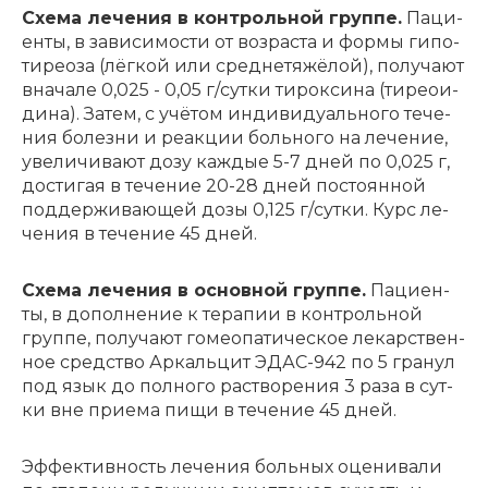
Схе­ма ле­че­ния в кон­троль­ной груп­пе.
Па­ци­
ен­ты, в за­ви­си­мо­сти от воз­рас­та и фор­мы ги­по­
ти­рео­за (лёг­кой или сред­не­тяжёлой), по­лу­ча­ют
вна­ча­ле 0,025 - 0,05 г/сут­ки ти­рок­си­на (ти­рео­и­
ди­на). За­тем, с учётом ин­ди­ви­ду­аль­но­го те­че­
ния бо­лез­ни и ре­ак­ции боль­но­го на ле­че­ние,
уве­ли­чи­ва­ют до­зу каж­дые 5-7 дней по 0,025 г,
до­сти­гая в те­че­ние 20-28 дней по­сто­ян­ной
под­дер­жи­ва­ю­щей до­зы 0,125 г/сут­ки. Курс ле­
че­ния в те­че­ние 45 дней.
Схе­ма ле­че­ния в основ­ной груп­пе.
Па­ци­ен­
ты, в до­пол­не­ние к те­ра­пии в кон­троль­ной
груп­пе, по­лу­ча­ют го­мео­па­ти­че­ское ле­кар­ствен­
ное сред­ство Ар­каль­цит ЭДАС-942 по 5 гра­нул
под язык до пол­но­го рас­тво­ре­ния 3 ра­за в сут­
ки вне при­е­ма пи­щи в те­че­ние 45 дней.
Эф­фек­тив­ность ле­че­ния боль­ных оце­ни­ва­ли