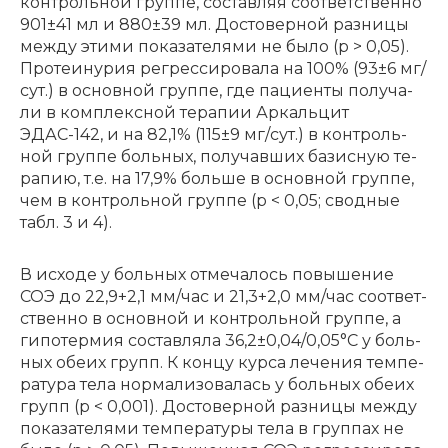
контрольной группе, составляя соответственно
901±41 мл и 880±39 мл. Достоверной разницы
между этими показателями не было (p > 0,05).
Про­те­и­ну­рия ре­грес­си­ро­ва­ла на 100% (93±6 мг/
сут.) в основ­ной груп­пе, где па­ци­ен­ты по­лу­ча­
ли в ком­плекс­ной те­ра­пии Ар­каль­цит
ЭДАС-142, и на 82,1% (115±9 мг/сут.) в кон­троль­
ной груп­пе боль­ных, по­лу­чав­ших ба­зис­ную те­
ра­пию, т.е. на 17,9% боль­ше в основ­ной груп­пе,
чем в кон­троль­ной груп­пе (p < 0,05; сводные
табл. 3 и 4).
В ис­хо­де у боль­ных от­ме­ча­лось по­вы­ше­ние
СОЭ до 22,9+2,1 мм/час и 21,3+2,0 мм/час со­от­вет­
ствен­но в основ­ной и кон­троль­ной груп­пе, а
ги­по­тер­мия со­став­ля­ла 36,2±0,04/0,05°С у боль­
ных обе­их групп. К кон­цу кур­са ле­че­ния тем­пе­
ра­ту­ра те­ла нор­ма­ли­зо­ва­лась у боль­ных обе­их
групп (p < 0,001). Достоверной разницы между
показателями температуры тела в группах не