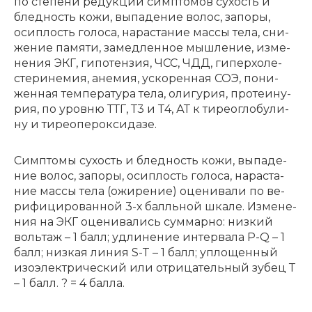
по сте­пе­ни ре­дук­ции симп­то­мов су­хость и
блед­ность ко­жи, вы­па­де­ние во­лос, за­по­ры,
осип­лость го­ло­са, на­рас­та­ние мас­сы те­ла, сни­
же­ние па­мя­ти, за­мед­лен­ное мыш­ле­ние, из­ме­
не­ния ЭКГ, ги­по­тен­зия, ЧСС, ЧДД, ги­перхо­ле­
сте­ри­не­мия, ане­мия, уско­рен­ная СОЭ, по­ни­
жен­ная тем­пе­ра­ту­ра те­ла, оли­гу­рия, про­те­и­ну­
рия, по уров­ню ТТГ, Т3 и Т4, АТ к ти­рео­гло­бу­ли­
ну и ти­ре­о­пе­рок­си­да­зе.
Симп­то­мы су­хость и блед­ность ко­жи, вы­па­де­
ние во­лос, за­по­ры, осип­лость го­ло­са, на­рас­та­
ние мас­сы те­ла (ожи­ре­ние) оце­ни­ва­ли по ве­
ри­фи­ци­ро­ван­ной 3-х балль­ной шка­ле. Из­ме­не­
ния на ЭКГ оце­ни­ва­лись сум­мар­но: низ­кий
воль­таж – 1 балл; удли­не­ние ин­тер­ва­ла P-Q – 1
балл; низ­кая ли­ния S-T – 1 балл; упло­щен­ный
изо­элек­три­че­ский или от­ри­ца­тель­ный зу­бец Т
– 1 балл. ? = 4 бал­ла.