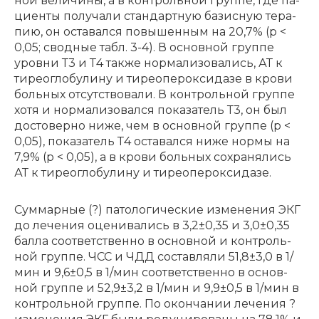
ной ве­ли­чи­ны, а в кон­троль­ной груп­пе, где па­
ци­ен­ты по­лу­ча­ли стан­дарт­ную ба­зис­ную те­ра­
пию, он оста­вал­ся по­вы­шен­ным на 20,7% (p <
0,05; сводные табл. 3-4). В основной группе
уровни Т3 и Т4 также нормализовались, АТ к
тиреоглобулину и тиреопероксидазе в крови
больных отсутствовали. В контрольной группе
хотя и нормализовался показатель Т3, он был
достоверно ниже, чем в основной группе (p <
0,05), показатель Т4 оставался ниже нормы на
7,9% (p < 0,05), а в крови больных сохранялись
АТ к тиреоглобулину и тиреопероксидазе.
Сум­мар­ные (?) па­то­ло­ги­че­ские из­ме­не­ния ЭКГ
до ле­че­ния оце­ни­ва­лись в 3,2±0,35 и 3,0±0,35
бал­ла со­от­вет­ствен­но в основ­ной и кон­троль­
ной груп­пе. ЧСС и ЧДД со­став­ля­ли 51,8±3,0 в 1/
мин и 9,6±0,5 в 1/мин со­от­вет­ствен­но в основ­
ной груп­пе и 52,9±3,2 в 1/мин и 9,9±0,5 в 1/мин в
кон­троль­ной груп­пе. По окон­ча­нии ле­че­ния ?