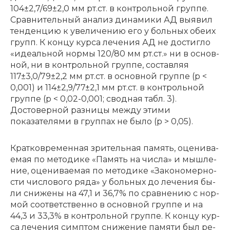
104±2,7/69±2,0 мм рт.ст. в кон­троль­ной груп­пе.
Срав­ни­тель­ный ана­лиз ди­на­ми­ки АД вы­явил
тен­ден­цию к уве­ли­че­нию его у боль­ных обе­их
групп. К кон­цу кур­са ле­че­ния АД не до­стиг­ло
«иде­аль­ной нор­мы 120/80 мм рт.ст.» ни в основ­
ной, ни в кон­троль­ной груп­пе, со­став­ляя
117±3,0/79±2,2 мм рт.ст. в основ­ной груп­пе (p <
0,001) и 114±2,9/77±2,1 мм рт.ст. в контрольной
группе (p < 0,02-0,001; сводная табл. 3).
Достоверной разницы между этими
показателями в группах не было (p > 0,05).
Крат­ко­вре­мен­ная зри­тель­ная па­мять, оце­ни­ва­
е­мая по ме­то­ди­ке «Па­мять на чис­ла» и мыш­ле­
ние, оце­ни­ва­е­мая по ме­то­ди­ке «За­ко­но­мер­но­
сти чи­сло­во­го ря­да» у боль­ных до ле­че­ния бы­
ли сни­же­ны на 47,1 и 36,7% по срав­не­нию с нор­
мой со­от­вет­ствен­но в основ­ной груп­пе и на
44,3 и 33,3% в кон­троль­ной груп­пе. К кон­цу кур­
са ле­че­ния симп­том сни­же­ние па­мя­ти был ре­