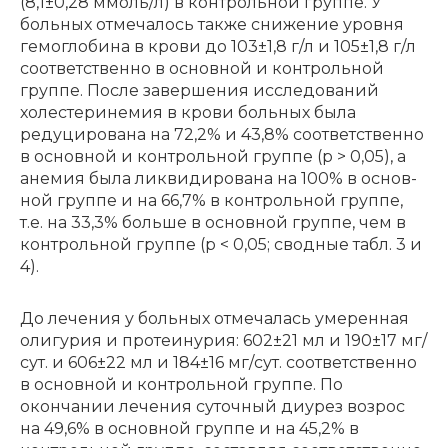
(8,1±0,28 ммоль/л) в контрольной группе. У
больных отмечалось также снижение уровня
гемоглобина в крови до 103±1,8 г/л и 105±1,8 г/л
соответственно в основной и контрольной
группе. После завершения исследований
холестеринемия в крови больных была
редуцирована на 72,2% и 43,8% соответственно
в основной и контрольной группе (p > 0,05), а
ане­мия бы­ла лик­ви­ди­ро­ва­на на 100% в основ­
ной груп­пе и на 66,7% в кон­троль­ной груп­пе,
т.е. на 33,3% боль­ше в основ­ной груп­пе, чем в
кон­троль­ной груп­пе (p < 0,05; сводные табл. 3 и
4).
До лечения у больных отмечалась умеренная
олигурия и протеинурия: 602±21 мл и 190±17 мг/
сут. и 606±22 мл и 184±16 мг/сут. соответственно
в основной и контрольной группе. По
окончании лечения суточный диурез возрос
на 49,6% в основной группе и на 45,2% в