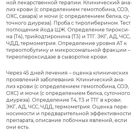
ной ле­кар­ствен­ной те­ра­пии. Кли­ни­че­ский ана­
лиз кро­ви (с опре­де­ле­ни­ем ге­мо­гло­би­на, СОЭ,
ОХС, са­ха­ра) и мо­чи (с опре­де­ле­ни­ем бел­ка, су­
точ­но­го ди­уре­за). Про­ба с ти­ро­ли­бе­ри­ном. Тест
по­гло­ще­ния йо­да ЩЖ. Опре­де­ле­ние ти­рок­си­
на (Т4), трий­од­ти­ро­ни­на (Т3) и ТТГ. ЭКГ, АД, ЧСС,
ЧДД, тер­мо­мет­рия. Опре­де­ле­ние уров­ня АТ к
ти­рео­гло­бу­ли­ну и ми­кро­со­маль­ной фрак­ции –
ти­ре­о­пе­рок­си­да­зе в сы­во­рот­ке кро­ви.
Че­рез 45 дней ле­че­ния – оцен­ка кли­ни­че­ских
про­яв­ле­ний за­бо­ле­ва­ния. Кли­ни­че­ский ана­
лиз кро­ви (с опре­де­ле­ни­ем ге­мо­гло­би­на, СОЭ,
ОХС) и мо­чи (с опре­де­ле­ни­ем бел­ка, су­точ­но­го
ди­уре­за). Опре­де­ле­ние Т4, Т3 и ТТГ в кро­ви.
ЭКГ, АД, ЧСС, ЧДД, тер­мо­мет­рия. Оцен­ка пе­ре­
но­си­мо­сти и пред­ва­ри­тель­ной эф­фек­тив­но­сти
пре­па­ра­та, опи­са­ние по­боч­ных яв­ле­ний, если
они есть.