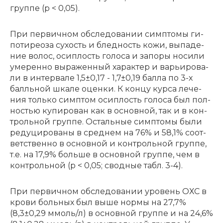
груп­пе (p < 0,05).
При пер­вич­ном об­сле­до­ва­нии симп­то­мы ги­
по­ти­рео­за су­хость и блед­ность ко­жи, вы­па­де­
ние во­лос, осип­лость го­ло­са и за­по­ры но­си­ли
уме­рен­но вы­ра­жен­ный ха­рак­тер и ва­рьи­ро­ва­
ли в ин­тер­ва­ле 1,5±0,17 - 1,7±0,19 бал­ла по 3-х
балль­ной шка­ле оцен­ки. К кон­цу кур­са ле­че­
ния толь­ко симп­том осип­лость го­ло­са был пол­
но­стью ку­пи­ро­ван как в основ­ной, так и в кон­
троль­ной груп­пе. Осталь­ные симп­то­мы бы­ли
ре­ду­ци­ро­ва­ны в сред­нем на 76% и 58,1% со­от­
вет­ствен­но в основ­ной и кон­троль­ной груп­пе,
т.е. на 17,9% боль­ше в основ­ной груп­пе, чем в
кон­троль­ной (p < 0,05; сводные табл. 3-4).
При первичном обследовании уровень ОХС в
крови больных был выше нормы на 27,7%
(8,3±0,29 ммоль/л) в основной группе и на 24,6%