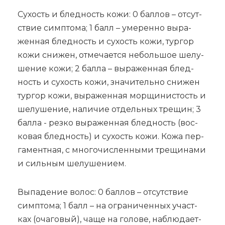
Су­хость и блед­ность ко­жи: 0 бал­лов – от­сут­
ствие симп­то­ма; 1 балл – уме­рен­но вы­ра­
жен­ная блед­ность и су­хость ко­жи, тур­гор
ко­жи сни­жен, от­ме­ча­ет­ся не­боль­шое ше­лу­
ше­ние ко­жи; 2 бал­ла – вы­ра­жен­ная блед­
ность и су­хость ко­жи, зна­чи­тель­но сни­жен
тур­гор ко­жи, вы­ра­жен­ная мор­щи­ни­стость и
ше­лу­ше­ние, на­ли­чие от­дель­ных тре­щин; 3
бал­ла - рез­ко вы­ра­жен­ная блед­ность (вос­
ко­вая блед­ность) и су­хость ко­жи. Ко­жа пер­
га­мент­ная, с мно­го­чис­лен­ны­ми тре­щи­на­ми
и силь­ным ше­лу­ше­ни­ем.
Вы­па­де­ние во­лос: 0 бал­лов – от­сут­ствие
симп­то­ма; 1 балл – на огра­ни­чен­ных участ­
ках (оча­го­вый), ча­ще на го­ло­ве, на­блю­да­ет­