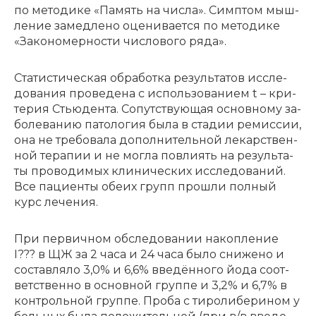
по ме­то­ди­ке «Па­мять на чис­ла». Симп­том мыш­
ле­ние за­мед­ле­но оце­ни­ва­ет­ся по ме­то­ди­ке
«За­ко­но­мер­но­сти чи­сло­во­го ря­да».
Ста­ти­сти­че­ская об­ра­бот­ка ре­зуль­та­тов ис­сле­
до­ва­ния про­ве­де­на с ис­поль­зо­ва­ни­ем t – кри­
те­рия Стью­ден­та. Со­пут­ству­ю­щая основ­но­му за­
бо­ле­ва­нию па­то­ло­гия бы­ла в ста­дии ре­мис­сии,
она не тре­бо­ва­ла до­пол­ни­тель­ной ле­кар­ствен­
ной те­ра­пии и не мог­ла по­вли­ять на ре­зуль­та­
ты про­во­ди­мых кли­ни­че­ских ис­сле­до­ва­ний.
Все па­ци­ен­ты обе­их групп про­шли пол­ный
курс ле­че­ния.
При пер­вич­ном об­сле­до­ва­нии на­коп­ле­ние
I??? в ЩЖ за 2 ча­са и 24 ча­са бы­ло сни­же­но и
со­став­ля­ло 3,0% и 6,6% введён­но­го йо­да со­от­
вет­ствен­но в основ­ной груп­пе и 3,2% и 6,7% в
кон­троль­ной груп­пе. Про­ба с ти­ро­ли­бе­ри­ном у