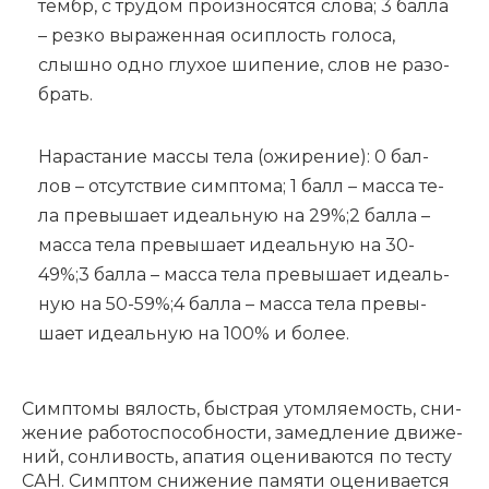
тембр, с тру­дом про­из­но­сят­ся сло­ва; 3 бал­ла
– рез­ко вы­ра­жен­ная осип­лость го­ло­са,
слыш­но од­но глу­хое ши­пе­ние, слов не разо­
брать.
На­рас­та­ние мас­сы те­ла (ожи­ре­ние): 0 бал­
лов – от­сут­ствие симп­то­ма; 1 балл – мас­са те­
ла пре­вы­ша­ет иде­аль­ную на 29%;2 бал­ла –
мас­са те­ла пре­вы­ша­ет иде­аль­ную на 30-
49%;3 бал­ла – мас­са те­ла пре­вы­ша­ет иде­аль­
ную на 50-59%;4 бал­ла – мас­са те­ла пре­вы­
ша­ет иде­аль­ную на 100% и бо­лее.
Симп­то­мы вя­лость, бы­страя утом­ля­е­мость, сни­
же­ние ра­бо­то­спо­соб­но­сти, за­мед­ле­ние дви­же­
ний, сон­ли­вость, апа­тия оце­ни­ва­ют­ся по те­сту
САН. Симп­том сни­же­ние па­мя­ти оце­ни­ва­ет­ся