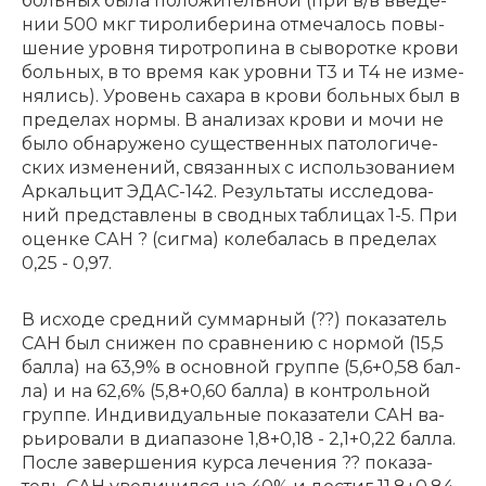
боль­ных бы­ла по­ло­жи­тель­ной (при в/в вве­де­
нии 500 мкг ти­ро­ли­бе­ри­на от­ме­ча­лось по­вы­
ше­ние уров­ня ти­ро­тро­пи­на в сы­во­рот­ке кро­ви
боль­ных, в то вре­мя как уров­ни Т3 и Т4 не из­ме­
ня­лись). Уро­вень са­ха­ра в кро­ви боль­ных был в
пре­де­лах нор­мы. В ана­ли­зах кро­ви и мо­чи не
бы­ло об­на­ру­же­но су­ще­ствен­ных па­то­ло­ги­че­
ских из­ме­не­ний, свя­зан­ных с ис­поль­зо­ва­ни­ем
Ар­каль­цит ЭДАС-142. Ре­зуль­та­ты ис­сле­до­ва­
ний пред­став­ле­ны в свод­ных та­бли­цах 1-5. При
оцен­ке САН ? (сиг­ма) ко­ле­ба­лась в пре­де­лах
0,25 - 0,97.
В ис­хо­де сред­ний сум­мар­ный (??) по­ка­за­тель
САН был сни­жен по срав­не­нию с нор­мой (15,5
бал­ла) на 63,9% в основ­ной груп­пе (5,6+0,58 бал­
ла) и на 62,6% (5,8+0,60 бал­ла) в кон­троль­ной
груп­пе. Ин­ди­ви­ду­аль­ные по­ка­за­те­ли САН ва­
рьи­ро­ва­ли в диа­па­зо­не 1,8+0,18 - 2,1+0,22 бал­ла.
По­сле за­вер­ше­ния кур­са ле­че­ния ?? по­ка­за­