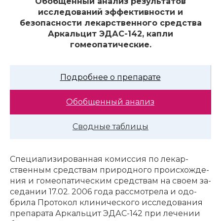
Обобщенный анализ результатов
исследований эффективности и
безопасности лекарственного средства
Аркальцит ЭДАС-142, капли
гомеопатические.
Подробнее о препарате
Обобщенный анализ
Сводные таблицы
Спе­ци­а­ли­зи­ро­ван­ная ко­мис­сия по ле­кар­
ствен­ным сред­ствам при­род­но­го про­ис­хо­жде­
ния и го­мео­па­ти­че­ским сред­ствам на сво­ем за­
се­да­нии 17.02. 2006 го­да рас­смот­ре­ла и одо­
бри­ла Про­то­кол кли­ни­че­ско­го ис­сле­до­ва­ния
пре­па­ра­та Ар­каль­цит ЭДАС-142 при ле­че­нии