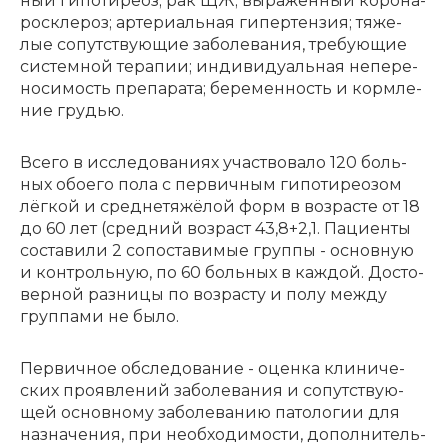
ный ги­по­ти­ре­оз; рак ЩЖ; вы­ра­жен­ный ко­ро­на­
ро­скле­роз; ар­те­ри­аль­ная ги­пер­тен­зия; тя­же­
лые со­пут­ству­ю­щие за­бо­ле­ва­ния, тре­бу­ю­щие
си­стем­ной те­ра­пии; ин­ди­ви­ду­аль­ная не­пе­ре­
но­си­мость пре­па­ра­та; бе­ре­мен­ность и корм­ле­
ние гру­дью.
Все­го в ис­сле­до­ва­ни­ях участ­во­ва­ло 120 боль­
ных обо­е­го по­ла с пер­вич­ным ги­по­ти­ре­о­зом
лёг­кой и сред­не­тяжёлой форм в воз­ра­сте от 18
до 60 лет (сред­ний воз­раст 43,8+2,1. Па­ци­ен­ты
со­ста­ви­ли 2 со­по­ста­ви­мые груп­пы - основ­ную
и кон­троль­ную, по 60 боль­ных в каж­дой. До­сто­
вер­ной раз­ни­цы по воз­рас­ту и по­лу меж­ду
груп­па­ми не бы­ло.
Пер­вич­ное об­сле­до­ва­ние - оцен­ка кли­ни­че­
ских про­яв­ле­ний за­бо­ле­ва­ния и со­пут­ству­ю­
щей основ­но­му за­бо­ле­ва­нию па­то­ло­гии для
на­зна­че­ния, при не­об­хо­ди­мо­сти, до­пол­ни­тель­