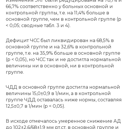
из­ме­не­ния ЭКГ бы­ли ре­ду­ци­ро­ва­ны на 78,1% и
66,7% со­от­вет­ствен­но у боль­ных основ­ной и
кон­троль­ной груп­пы, т.е. на 11,4% боль­ше в
основ­ной груп­пе, чем в кон­троль­ной груп­пе (p
< 0,05; сводные табл. 3 и 4).
Де­фи­цит ЧСС был лик­ви­ди­ро­ван на 68,5% в
основ­ной груп­пе и на 32,6% в кон­троль­ной
груп­пе, т.е. на 35,9% боль­ше в основ­ной груп­пе
(p < 0,05), но ЧСС так и не достигла нормальной
величины ни в основной, ни в контрольной
группе.
ЧДД в основ­ной груп­пе до­стиг­ла нор­маль­ной
ве­ли­чи­ны 15,0±0,9 в 1/мин, а в кон­троль­ной
груп­пе ЧДД оста­ва­лась ни­же нор­мы, со­став­ляя
12,5±0,7 в 1/мин (p < 0,05).
В ис­хо­де от­ме­ча­лось уме­рен­ное сни­же­ние АД
до 102±2,6/68±1,9 мм рт.ст. в основ­ной груп­пе и