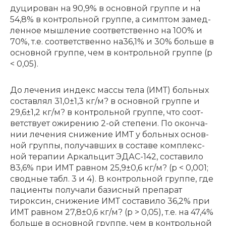
ду­ци­ро­ван на 90,9% в основ­ной груп­пе и на
54,8% в кон­троль­ной груп­пе, а симп­том за­мед­
лен­ное мыш­ле­ние со­от­вет­ствен­но на 100% и
70%, т.е. со­от­вет­ствен­но на36,1% и 30% боль­ше в
основ­ной груп­пе, чем в кон­троль­ной груп­пе (p
< 0,05).
До ле­че­ния ин­декс мас­сы те­ла (ИМТ) боль­ных
со­став­лял 31,0±1,3 кг/м? в основ­ной груп­пе и
29,6±1,2 кг/м? в кон­троль­ной груп­пе, что со­от­
вет­ству­ет ожи­ре­нию 2-ой сте­пе­ни. По окон­ча­
нии ле­че­ния сни­же­ние ИМТ у боль­ных основ­
ной груп­пы, по­лу­чав­ших в со­ста­ве ком­плекс­
ной те­ра­пии Ар­каль­цит ЭДАС-142, со­ста­ви­ло
83,6% при ИМТ рав­ном 25,9±0,6 кг/м? (p < 0,001;
сводные табл. 3 и 4). В контрольной группе, где
пациенты получали базисный препарат
тироксин, снижение ИМТ составило 36,2% при
ИМТ равном 27,8±0,6 кг/м? (p > 0,05), т.е. на 47,4%
боль­ше в основ­ной груп­пе, чем в кон­троль­ной