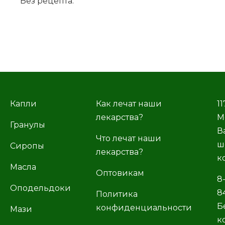
Без ре­цеп­та.
Капли
Как лечат наши
11
лекарства?
М
Гранулы
В
Что лечат наши
ш
Сиропы
лекарства?
к
Масла
Оптовикам
8
Оподельдоки
8
Политика
Б
конфиденциальности
Мази
к