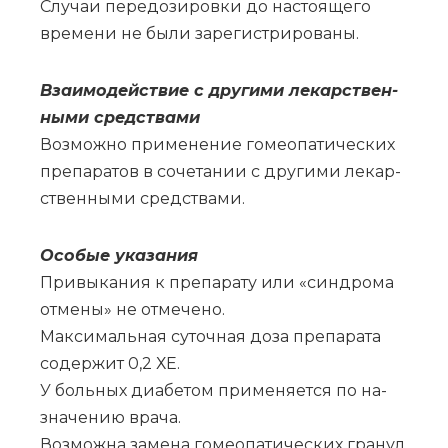
Слу­чаи пе­ре­до­зи­ров­ки до на­сто­я­ще­го
вре­ме­ни не бы­ли за­ре­ги­стри­ро­ва­ны.
Вза­и­мо­действие с дру­ги­ми ле­кар­ствен­
ны­ми сред­ства­ми
Воз­мож­но при­ме­не­ние го­мео­па­ти­че­ских
пре­па­ра­тов в со­че­та­нии с дру­ги­ми ле­кар­
ствен­ны­ми сред­ства­ми.
Осо­бые ука­за­ния
При­вы­ка­ния к пре­па­ра­ту или «син­дро­ма
от­ме­ны» не от­ме­че­но.
Мак­си­маль­ная су­точ­ная до­за пре­па­ра­та
со­дер­жит 0,2 ХЕ.
У боль­ных диа­бе­том при­ме­ня­ет­ся по на­
зна­че­нию вра­ча.
Воз­мож­на за­ме­на го­мео­па­ти­че­ских гра­нул