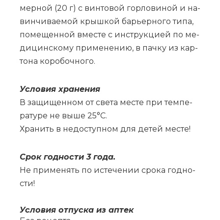
мер­ной (20 г) с вин­то­вой гор­ло­ви­ной и на­
вин­чи­ва­е­мой крыш­кой ба­рьер­но­го ти­па,
по­ме­щен­ной вме­сте с ин­струк­ци­ей по ме­
ди­цин­ско­му при­ме­не­нию, в пач­ку из кар­
то­на ко­ро­боч­но­го.
Усло­вия хра­не­ния
В за­щи­щен­ном от све­та ме­сте при тем­пе­
ра­ту­ре не вы­ше 25°С.
Хра­нить в не­до­ступ­ном для де­тей ме­сте!
Срок год­но­сти 3 го­да.
Не при­ме­нять по ис­те­че­нии сро­ка год­но­
сти!
Усло­вия от­пус­ка из ап­тек