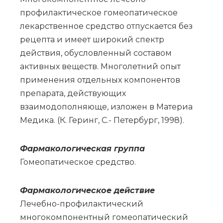
профилактическое гомеопатическое
лекарственное средство отпускается без
рецепта и имеет широкий спектр
действия, обусловленный составом
активных веществ. Многолетний опыт
применения отдельных компонентов
препарата, действующих
взаимодополняюще, изложен в Материа
Медика. (К. Геринг, С.- Петербург, 1998).
Фар­ма­ко­ло­ги­че­ская груп­па
Го­мео­па­ти­че­ское сред­ство.
Фармакологическое действие
Лечебно-профилактический
многокомпонентный гомеопатический