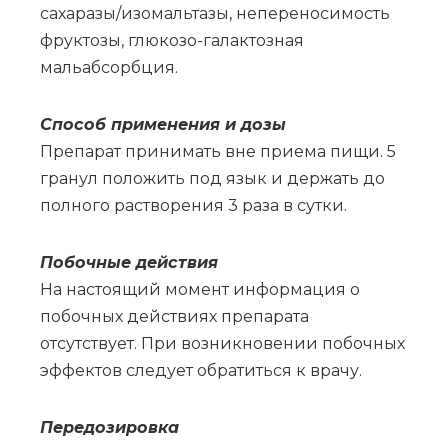
сахаразы/изомальтазы, непереносимость
фруктозы, глюкозо-галактозная
мальабсорбция.
Спо­соб при­ме­не­ния и до­зы
Препарат принимать вне приема пищи. 5
гранул положить под язык и держать до
полного растворения 3 раза в сутки.
По­боч­ные действия
На настоящий момент информация о
побочных действиях препарата
отсутствует. При возникновении побочных
эффектов следует обратиться к врачу.
Пе­ре­до­зи­ров­ка