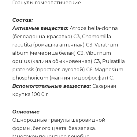
Гра­ну­лы го­мео­па­ти­че­ские.
Со­став:
Ак­тив­ные ве­ще­ства:
Atropa bella-donna
(бел­ла­дон­на-кра­сав­ка) C3, Chamomilla
recutita (ро­маш­ка ап­теч­ная) C3, Veratrum
album (че­ме­ри­ца бе­лая) C3, Viburnum
opulus (ка­ли­на обык­но­вен­ная) C3, Pulsatilla
pratensis (про­стрел лу­го­вой) C6, Magnesium
phosphoricum (маг­ния гид­ро­фос­фат) C.
Вс­по­мо­га­тель­ные ве­ще­ства:
Са­хар­ная
круп­ка 100,0 г
Опи­са­ние
Однородные гранулы шаровидной
формы, белого цвета, без запаха.
Многокомпонентное лечебно-