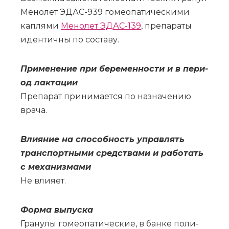
Ме­но­лет ЭДАС-939 го­мео­па­ти­че­ски­ми
кап­ля­ми
Ме­но­лет ЭДАС-139
, пре­па­ра­ты
иден­тич­ны по со­ста­ву.
При­ме­не­ние при бе­ре­мен­но­сти и в пе­ри­
од лак­та­ции
Пре­па­рат при­ни­ма­ет­ся по на­зна­че­нию
вра­ча.
Вли­я­ние на спо­соб­ность управ­лять
транс­порт­ны­ми сред­ства­ми и ра­бо­тать
с ме­ха­низ­ма­ми
Не вли­я­ет.
Фор­ма вы­пус­ка
Гра­ну­лы го­мео­па­ти­че­ские, в бан­ке по­ли­