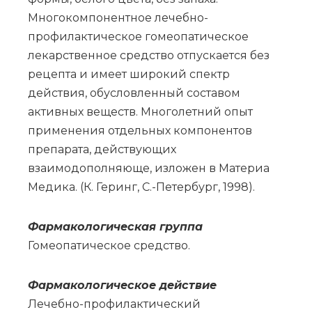
Многокомпонентное лечебно-
профилактическое гомеопатическое
лекарственное средство отпускается без
рецепта и имеет широкий спектр
действия, обусловленный составом
активных веществ. Многолетний опыт
применения отдельных компонентов
препарата, действующих
взаимодополняюще, изложен в Материа
Медика. (К. Геринг, С.-Петербург, 1998).
Фар­ма­ко­ло­ги­че­ская груп­па
Го­мео­па­ти­че­ское сред­ство.
Фармакологическое действие
Лечебно-профилактический