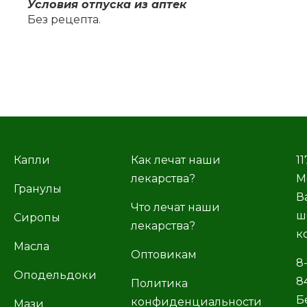
Усло­вия от­пус­ка из ап­тек
Без ре­цеп­та.
Капли
Как лечат наши
11
лекарства?
М
Гранулы
В
Что лечат наши
ш
Сиропы
лекарства?
к
Масла
Оптовикам
8
Оподельдоки
8
Политика
Б
конфиденциальности
Мази