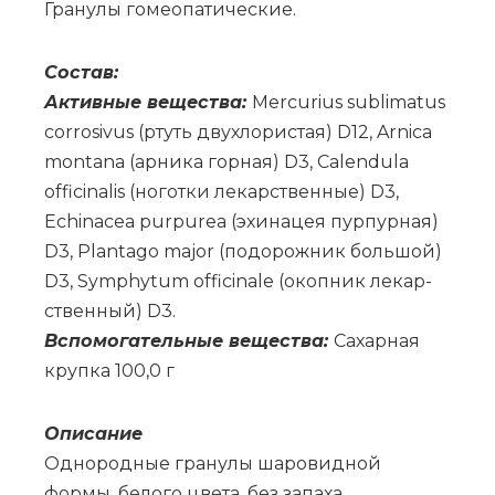
Гра­ну­лы го­мео­па­ти­че­ские.
Со­став:
Ак­тив­ные ве­ще­ства:
Mercurius sublimatus
corrosivus (ртуть двух­ло­ри­стая) D12, Arnica
montana (ар­ни­ка гор­ная) D3, Calendula
officinalis (но­гот­ки ле­кар­ствен­ные) D3,
Echinacea purpurea (эхи­на­цея пур­пур­ная)
D3, Plantago major (по­до­рож­ник боль­шой)
D3, Symphytum officinale (окоп­ник ле­кар­
ствен­ный) D3.
Вс­по­мо­га­тель­ные ве­ще­ства:
Са­хар­ная
круп­ка 100,0 г
Опи­са­ние
Однородные гранулы шаровидной
формы, белого цвета, без запаха.