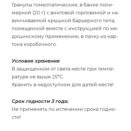
Гра­ну­лы го­мео­па­ти­че­ские, в бан­ке по­ли­
мер­ной (20 г) с вин­то­вой гор­ло­ви­ной и на­
вин­чи­ва­е­мой крыш­кой ба­рьер­но­го ти­па,
по­ме­щен­ной вме­сте с ин­струк­ци­ей по ме­
ди­цин­ско­му при­ме­не­нию, в пач­ку из кар­
то­на ко­ро­боч­но­го.
Усло­вия хра­не­ния
В за­щи­щен­ном от све­та ме­сте при тем­пе­
ра­ту­ре не вы­ше 25°С.
Хра­нить в не­до­ступ­ном для де­тей ме­сте!
Срок год­но­сти 3 го­да.
Не при­ме­нять по ис­те­че­нии сро­ка год­но­
сти!