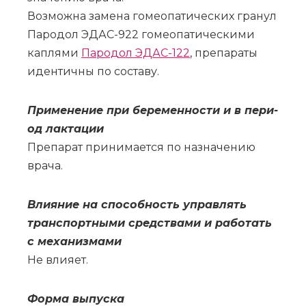
Воз­мож­на за­ме­на го­мео­па­ти­че­ских гра­нул
Па­ро­дол ЭДАС-922 го­мео­па­ти­че­ски­ми
кап­ля­ми
Па­ро­дол ЭДАС-122
, пре­па­ра­ты
иден­тич­ны по со­ста­ву.
При­ме­не­ние при бе­ре­мен­но­сти и в пе­ри­
од лак­та­ции
Пре­па­рат при­ни­ма­ет­ся по на­зна­че­нию
вра­ча.
Вли­я­ние на спо­соб­ность управ­лять
транс­порт­ны­ми сред­ства­ми и ра­бо­тать
с ме­ха­низ­ма­ми
Не вли­я­ет.
Фор­ма вы­пус­ка