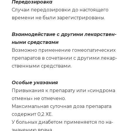
Пе­ре­до­зи­ров­ка
Слу­чаи пе­ре­до­зи­ров­ки до на­сто­я­ще­го
вре­ме­ни не бы­ли за­ре­ги­стри­ро­ва­ны.
Вза­и­мо­действие с дру­ги­ми ле­кар­ствен­
ны­ми сред­ства­ми
Воз­мож­но при­ме­не­ние го­мео­па­ти­че­ских
пре­па­ра­тов в со­че­та­нии с дру­ги­ми ле­кар­
ствен­ны­ми сред­ства­ми.
Осо­бые ука­за­ния
При­вы­ка­ния к пре­па­ра­ту или «син­дро­ма
от­ме­ны» не от­ме­че­но.
Мак­си­маль­ная су­точ­ная до­за пре­па­ра­та
со­дер­жит 0,2 ХЕ.
У боль­ных диа­бе­том при­ме­ня­ет­ся по на­
зна­че­нию вра­ча.